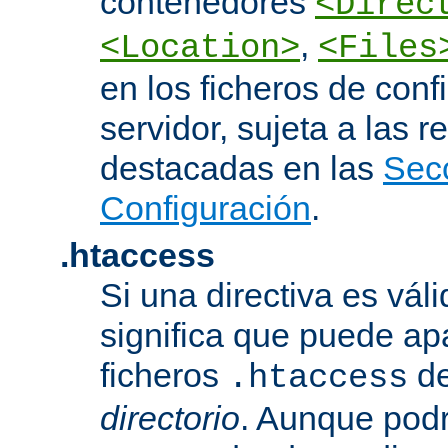
contenedores
<Direc
,
<Location>
<Files
en los ficheros de conf
servidor, sujeta a las r
destacadas en las
Sec
Configuración
.
.htaccess
Si una directiva es vál
significa que puede ap
ficheros
d
.htaccess
directorio
. Aunque podr